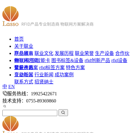
首页
关于联业
联业故事
产品展示
联业文化
发展历程
联业荣誉
生产设备
合作伙
伴
RFID标签
物联网方案
智能卡
图书标签&设备
rfid创新产品
rfid设备
蓝牙产品
智能卡方案
企业资讯
rfid标签方案
特色方案
企业新闻
互动社区
行业新闻
成功案例
联系方式
招贤纳士
中
EN
服务热线：19925422671
技术支持：0755-89369860