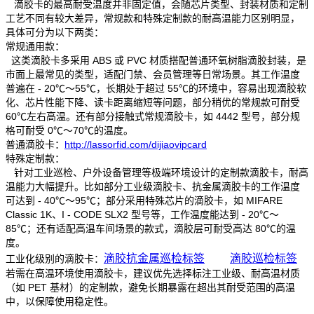
滴胶卡的最高耐受温度并非固定值，会随芯片类型、封装材质和定制
工艺不同有较大差异，常规款和特殊定制款的耐高温能力区别明显，
具体可分为以下两类：
常规通用款：
这类滴胶卡多采用 ABS 或 PVC 材质搭配普通环氧树脂滴胶封装，是
市面上最常见的类型，适配门禁、会员管理等日常场景。其工作温度
普遍在 - 20℃～55℃，长期处于超过 55℃的环境中，容易出现滴胶软
化、芯片性能下降、读卡距离缩短等问题，部分稍优的常规款可耐受
60℃左右高温。还有部分接触式常规滴胶卡，如 4442 型号，部分规
格可耐受 0℃～70℃的温度。
普通滴胶卡：
http://lassorfid.com/dijiaovipcard
特殊定制款：
针对工业巡检、户外设备管理等极端环境设计的定制款滴胶卡，耐高
温能力大幅提升。比如部分工业级滴胶卡、抗金属滴胶卡的工作温度
可达到 - 40℃～95℃；部分采用特殊芯片的滴胶卡，如 MIFARE
Classic 1K、I - CODE SLX2 型号等，工作温度能达到 - 20℃～
85℃；还有适配高温车间场景的款式，滴胶层可耐受高达 80℃的温
度。
滴胶抗金属巡检标签
滴胶巡检标签
工业化级别的滴胶卡：
若需在高温环境使用滴胶卡，建议优先选择标注工业级、耐高温材质
（如 PET 基材）的定制款，避免长期暴露在超出其耐受范围的高温
中，以保障使用稳定性。