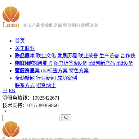
首页
关于联业
联业故事
产品展示
联业文化
发展历程
联业荣誉
生产设备
合作伙
伴
RFID标签
物联网方案
智能卡
图书标签&设备
rfid创新产品
rfid设备
蓝牙产品
智能卡方案
企业资讯
rfid标签方案
特色方案
企业新闻
互动社区
行业新闻
成功案例
联系方式
招贤纳士
中
EN
服务热线：19925422671
技术支持：0755-89369860