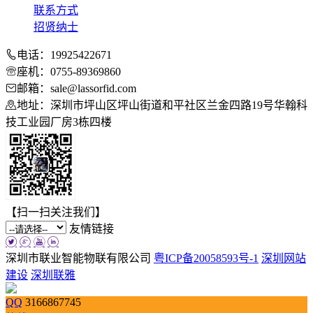
联系方式
招贤纳士
电话：19925422671
座机：0755-89369860
邮箱：sale@lassorfid.com
地址：深圳市坪山区坪山街道和平社区兰金四路19号华翰科
技工业园厂房3栋四楼
【扫一扫关注我们】
友情链接
深圳市联业智能物联有限公司
粤ICP备20058593号-1
深圳网站
建设
深圳联雅
QQ
3166867745