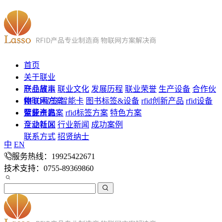
首页
关于联业
联业故事
产品展示
联业文化
发展历程
联业荣誉
生产设备
合作伙
伴
RFID标签
物联网方案
智能卡
图书标签&设备
rfid创新产品
rfid设备
蓝牙产品
智能卡方案
企业资讯
rfid标签方案
特色方案
企业新闻
互动社区
行业新闻
成功案例
联系方式
招贤纳士
中
EN
服务热线：19925422671
技术支持：0755-89369860