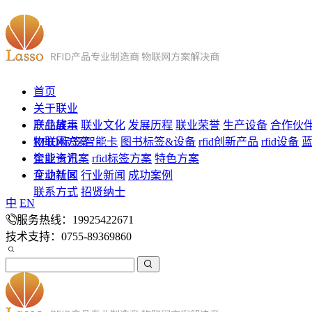
首页
关于联业
联业故事
产品展示
联业文化
发展历程
联业荣誉
生产设备
合作伙
RFID标签
物联网方案
智能卡
图书标签&设备
rfid创新产品
rfid设备
智能卡方案
企业资讯
rfid标签方案
特色方案
企业新闻
互动社区
行业新闻
成功案例
联系方式
招贤纳士
中
EN
服务热线：19925422671
技术支持：0755-89369860