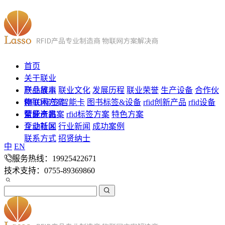
首页
关于联业
联业故事
产品展示
联业文化
发展历程
联业荣誉
生产设备
合作伙
伴
RFID标签
物联网方案
智能卡
图书标签&设备
rfid创新产品
rfid设备
蓝牙产品
智能卡方案
企业资讯
rfid标签方案
特色方案
企业新闻
互动社区
行业新闻
成功案例
联系方式
招贤纳士
中
EN
服务热线：19925422671
技术支持：0755-89369860