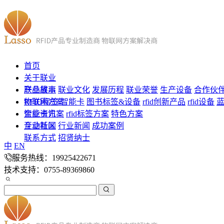
首页
关于联业
联业故事
产品展示
联业文化
发展历程
联业荣誉
生产设备
合作伙
RFID标签
物联网方案
智能卡
图书标签&设备
rfid创新产品
rfid设备
智能卡方案
企业资讯
rfid标签方案
特色方案
企业新闻
互动社区
行业新闻
成功案例
联系方式
招贤纳士
中
EN
服务热线：19925422671
技术支持：0755-89369860